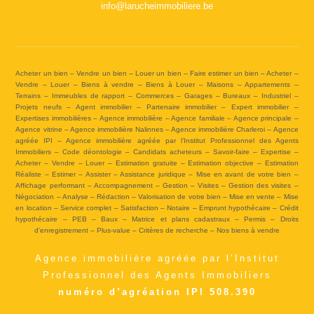
info@larucheimmobiliere.be
Acheter un bien – Vendre un bien – Louer un bien – Faire estimer un bien – Acheter –
Vendre – Louer – Biens à vendre – Biens à Louer – Maisons – Appartements –
Terrains – Immeubles de rapport – Commerces – Garages – Bureaux – Industriel –
Projets neufs – Agent immobilier – Partenaire immobilier – Expert immobilier –
Expertises immobilières – Agence immobilière – Agence familiale – Agence principale –
Agence vitrine – Agence immobilière Nalinnes – Agence immobilière Charleroi – Agence
agréée IPI – Agence immobilière agréée par l’Institut Professionnel des Agents
Immobiliers – Code déontologie – Candidats acheteurs – Savoir-faire – Expertise –
Acheter – Vendre – Louer – Estimation gratuite – Estimation objective – Estimation
Réaliste – Estimer – Assister – Assistance juridique – Mise en avant de votre bien –
Affichage performant – Accompagnement – Gestion – Visites – Gestion des visites –
Négociation – Analyse – Rédaction – Valorisation de votre bien – Mise en vente – Mise
en location – Service complet – Satisfaction – Notaire – Emprunt hypothécaire – Crédit
hypothécaire – PEB – Baux – Matrice et plans cadastraux – Permis – Droits
d’enregistrement – Plus-value – Critères de recherche – Nos biens à vendre
Agence immobilière agréée par l’Institut
Professionnel des Agents Immobiliers
numéro d’agréation IPI 508.390