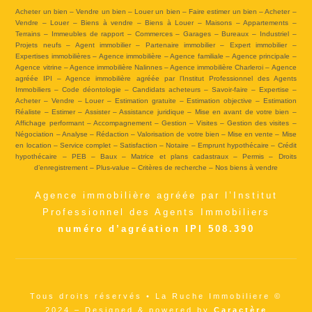
Acheter un bien – Vendre un bien – Louer un bien – Faire estimer un bien – Acheter –
Vendre – Louer – Biens à vendre – Biens à Louer – Maisons – Appartements –
Terrains – Immeubles de rapport – Commerces – Garages – Bureaux – Industriel –
Projets neufs – Agent immobilier – Partenaire immobilier – Expert immobilier –
Expertises immobilières – Agence immobilière – Agence familiale – Agence principale –
Agence vitrine – Agence immobilière Nalinnes – Agence immobilière Charleroi – Agence
agréée IPI – Agence immobilière agréée par l’Institut Professionnel des Agents
Immobiliers – Code déontologie – Candidats acheteurs – Savoir-faire – Expertise –
Acheter – Vendre – Louer – Estimation gratuite – Estimation objective – Estimation
Réaliste – Estimer – Assister – Assistance juridique – Mise en avant de votre bien –
Affichage performant – Accompagnement – Gestion – Visites – Gestion des visites –
Négociation – Analyse – Rédaction – Valorisation de votre bien – Mise en vente – Mise
en location – Service complet – Satisfaction – Notaire – Emprunt hypothécaire – Crédit
hypothécaire – PEB – Baux – Matrice et plans cadastraux – Permis – Droits
d’enregistrement – Plus-value – Critères de recherche – Nos biens à vendre
Agence immobilière agréée par l’Institut
Professionnel des Agents Immobiliers
numéro d’agréation IPI 508.390
Tous droits réservés • La Ruche Immobiliere ©
2024 – Designed & powered by
Caractère