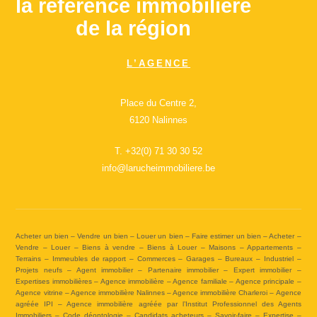
la référence immobilière
de la région
L’AGENCE
Place du Centre 2,
6120 Nalinnes
T.
+32(0) 71 30 30 52
info@larucheimmobiliere.be
Acheter un bien – Vendre un bien – Louer un bien – Faire estimer un bien – Acheter –
Vendre – Louer – Biens à vendre – Biens à Louer – Maisons – Appartements –
Terrains – Immeubles de rapport – Commerces – Garages – Bureaux – Industriel –
Projets neufs – Agent immobilier – Partenaire immobilier – Expert immobilier –
Expertises immobilières – Agence immobilière – Agence familiale – Agence principale –
Agence vitrine – Agence immobilière Nalinnes – Agence immobilière Charleroi – Agence
agréée IPI – Agence immobilière agréée par l’Institut Professionnel des Agents
Immobiliers – Code déontologie – Candidats acheteurs – Savoir-faire – Expertise –