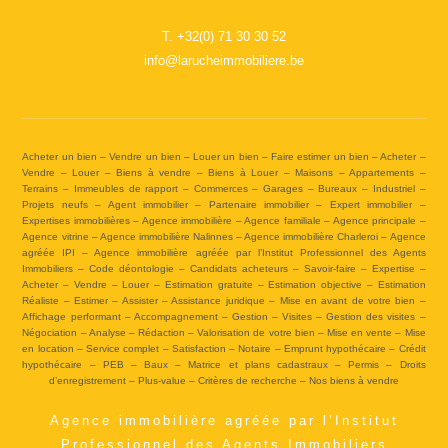
T.
+32(0) 71 30 30 52
info@larucheimmobiliere.be
Acheter un bien – Vendre un bien – Louer un bien – Faire estimer un bien – Acheter –
Vendre – Louer – Biens à vendre – Biens à Louer – Maisons – Appartements –
Terrains – Immeubles de rapport – Commerces – Garages – Bureaux – Industriel –
Projets neufs – Agent immobilier – Partenaire immobilier – Expert immobilier –
Expertises immobilières – Agence immobilière – Agence familiale – Agence principale –
Agence vitrine – Agence immobilière Nalinnes – Agence immobilière Charleroi – Agence
agréée IPI – Agence immobilière agréée par l’Institut Professionnel des Agents
Immobiliers – Code déontologie – Candidats acheteurs – Savoir-faire – Expertise –
Acheter – Vendre – Louer – Estimation gratuite – Estimation objective – Estimation
Réaliste – Estimer – Assister – Assistance juridique – Mise en avant de votre bien –
Affichage performant – Accompagnement – Gestion – Visites – Gestion des visites –
Négociation – Analyse – Rédaction – Valorisation de votre bien – Mise en vente – Mise
en location – Service complet – Satisfaction – Notaire – Emprunt hypothécaire – Crédit
hypothécaire – PEB – Baux – Matrice et plans cadastraux – Permis – Droits
d’enregistrement – Plus-value – Critères de recherche – Nos biens à vendre
Agence immobilière agréée par l’Institut
Professionnel des Agents Immobiliers