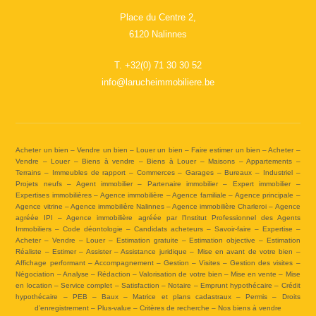
Place du Centre 2,
6120 Nalinnes
T.
+32(0) 71 30 30 52
info@larucheimmobiliere.be
Acheter un bien – Vendre un bien – Louer un bien – Faire estimer un bien – Acheter –
Vendre – Louer – Biens à vendre – Biens à Louer – Maisons – Appartements –
Terrains – Immeubles de rapport – Commerces – Garages – Bureaux – Industriel –
Projets neufs – Agent immobilier – Partenaire immobilier – Expert immobilier –
Expertises immobilières – Agence immobilière – Agence familiale – Agence principale –
Agence vitrine – Agence immobilière Nalinnes – Agence immobilière Charleroi – Agence
agréée IPI – Agence immobilière agréée par l’Institut Professionnel des Agents
Immobiliers – Code déontologie – Candidats acheteurs – Savoir-faire – Expertise –
Acheter – Vendre – Louer – Estimation gratuite – Estimation objective – Estimation
Réaliste – Estimer – Assister – Assistance juridique – Mise en avant de votre bien –
Affichage performant – Accompagnement – Gestion – Visites – Gestion des visites –
Négociation – Analyse – Rédaction – Valorisation de votre bien – Mise en vente – Mise
en location – Service complet – Satisfaction – Notaire – Emprunt hypothécaire – Crédit
hypothécaire – PEB – Baux – Matrice et plans cadastraux – Permis – Droits
d’enregistrement – Plus-value – Critères de recherche – Nos biens à vendre