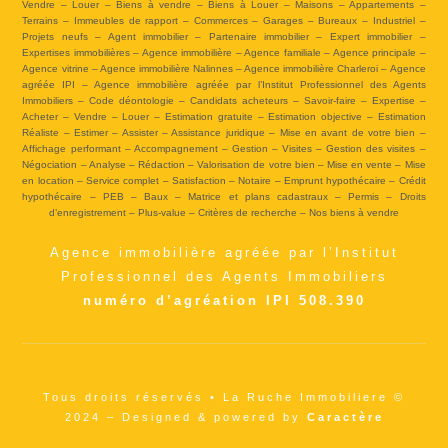
Vendre – Louer – Biens à vendre – Biens à Louer – Maisons – Appartements –
Terrains – Immeubles de rapport – Commerces – Garages – Bureaux – Industriel –
Projets neufs – Agent immobilier – Partenaire immobilier – Expert immobilier –
Expertises immobilières – Agence immobilière – Agence familiale – Agence principale –
Agence vitrine – Agence immobilière Nalinnes – Agence immobilière Charleroi – Agence
agréée IPI – Agence immobilière agréée par l’Institut Professionnel des Agents
Immobiliers – Code déontologie – Candidats acheteurs – Savoir-faire – Expertise –
Acheter – Vendre – Louer – Estimation gratuite – Estimation objective – Estimation
Réaliste – Estimer – Assister – Assistance juridique – Mise en avant de votre bien –
Affichage performant – Accompagnement – Gestion – Visites – Gestion des visites –
Négociation – Analyse – Rédaction – Valorisation de votre bien – Mise en vente – Mise
en location – Service complet – Satisfaction – Notaire – Emprunt hypothécaire – Crédit
hypothécaire – PEB – Baux – Matrice et plans cadastraux – Permis – Droits
d’enregistrement – Plus-value – Critères de recherche – Nos biens à vendre
Agence immobilière agréée par l’Institut
Professionnel des Agents Immobiliers
numéro d’agréation IPI 508.390
Tous droits réservés • La Ruche Immobiliere ©
2024 – Designed & powered by
Caractère