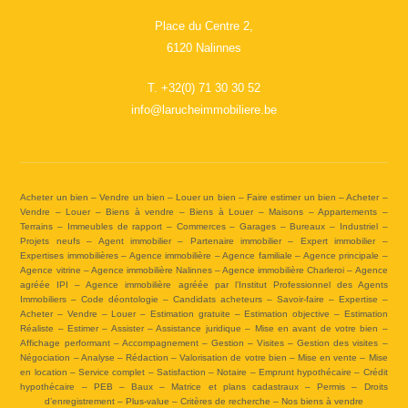
Place du Centre 2,
6120 Nalinnes
T.
+32(0) 71 30 30 52
info@larucheimmobiliere.be
Acheter un bien – Vendre un bien – Louer un bien – Faire estimer un bien – Acheter –
Vendre – Louer – Biens à vendre – Biens à Louer – Maisons – Appartements –
Terrains – Immeubles de rapport – Commerces – Garages – Bureaux – Industriel –
Projets neufs – Agent immobilier – Partenaire immobilier – Expert immobilier –
Expertises immobilières – Agence immobilière – Agence familiale – Agence principale –
Agence vitrine – Agence immobilière Nalinnes – Agence immobilière Charleroi – Agence
agréée IPI – Agence immobilière agréée par l’Institut Professionnel des Agents
Immobiliers – Code déontologie – Candidats acheteurs – Savoir-faire – Expertise –
Acheter – Vendre – Louer – Estimation gratuite – Estimation objective – Estimation
Réaliste – Estimer – Assister – Assistance juridique – Mise en avant de votre bien –
Affichage performant – Accompagnement – Gestion – Visites – Gestion des visites –
Négociation – Analyse – Rédaction – Valorisation de votre bien – Mise en vente – Mise
en location – Service complet – Satisfaction – Notaire – Emprunt hypothécaire – Crédit
hypothécaire – PEB – Baux – Matrice et plans cadastraux – Permis – Droits
d’enregistrement – Plus-value – Critères de recherche – Nos biens à vendre