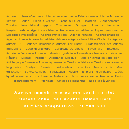
Acheter un bien – Vendre un bien – Louer un bien – Faire estimer un bien – Acheter –
Vendre – Louer – Biens à vendre – Biens à Louer – Maisons – Appartements –
Terrains – Immeubles de rapport – Commerces – Garages – Bureaux – Industriel –
Projets neufs – Agent immobilier – Partenaire immobilier – Expert immobilier –
Expertises immobilières – Agence immobilière – Agence familiale – Agence principale –
Agence vitrine – Agence immobilière Nalinnes – Agence immobilière Charleroi – Agence
agréée IPI – Agence immobilière agréée par l’Institut Professionnel des Agents
Immobiliers – Code déontologie – Candidats acheteurs – Savoir-faire – Expertise –
Acheter – Vendre – Louer – Estimation gratuite – Estimation objective – Estimation
Réaliste – Estimer – Assister – Assistance juridique – Mise en avant de votre bien –
Affichage performant – Accompagnement – Gestion – Visites – Gestion des visites –
Négociation – Analyse – Rédaction – Valorisation de votre bien – Mise en vente – Mise
en location – Service complet – Satisfaction – Notaire – Emprunt hypothécaire – Crédit
hypothécaire – PEB – Baux – Matrice et plans cadastraux – Permis – Droits
d’enregistrement – Plus-value – Critères de recherche – Nos biens à vendre
Agence immobilière agréée par l’Institut
Professionnel des Agents Immobiliers
numéro d’agréation IPI 508.390