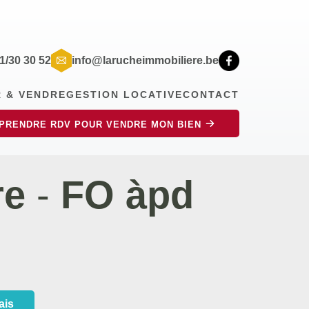
71/30 30 52
info@larucheimmobiliere.be
R & VENDRE
GESTION LOCATIVE
CONTACT
PRENDRE RDV POUR VENDRE MON BIEN
re
-
FO àpd
ais