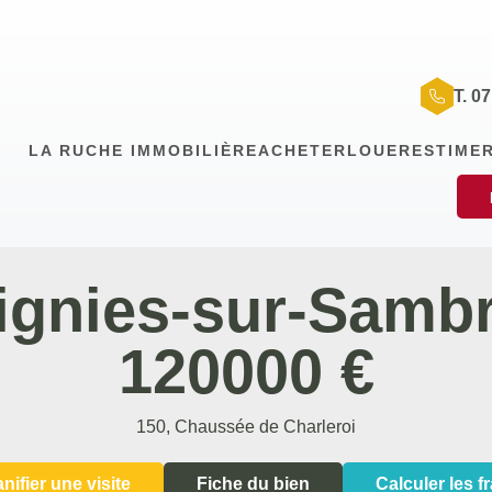
T. 0
LA RUCHE IMMOBILIÈRE
ACHETER
LOUER
ESTIME
ignies-sur-Samb
120000 €
150, Chaussée de Charleroi
anifier une visite
Fiche du bien
Calculer les fr