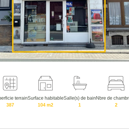
erficie terrain
Surface habitable
Salle(s) de bain
Nbre de chambr
387
104 m2
1
2