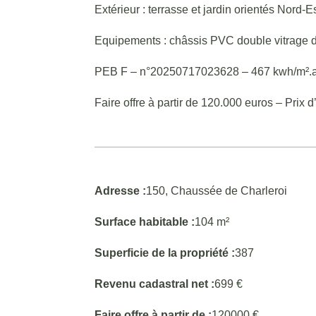
Extérieur : terrasse et jardin orientés Nord-Es
Equipements : châssis PVC double vitrage de 
PEB F – n°20250717023628 – 467 kwh/m².a
Faire offre à partir de 120.000 euros – Prix
Adresse :
150, Chaussée de Charleroi
Surface habitable :
104 m²
Superficie de la propriété :
387
Revenu cadastral net :
699 €
Faire offre à partir de :
120000 €