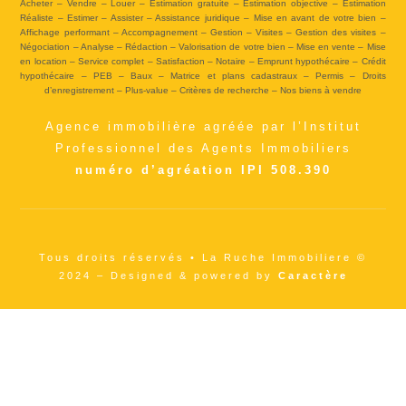
Acheter – Vendre – Louer – Estimation gratuite – Estimation objective – Estimation
Réaliste – Estimer – Assister – Assistance juridique – Mise en avant de votre bien –
Affichage performant – Accompagnement – Gestion – Visites – Gestion des visites –
Négociation – Analyse – Rédaction – Valorisation de votre bien – Mise en vente – Mise
en location – Service complet – Satisfaction – Notaire – Emprunt hypothécaire – Crédit
hypothécaire – PEB – Baux – Matrice et plans cadastraux – Permis – Droits
d’enregistrement – Plus-value – Critères de recherche – Nos biens à vendre
Agence immobilière agréée par l’Institut
Professionnel des Agents Immobiliers
numéro d’agréation IPI 508.390
Tous droits réservés • La Ruche Immobiliere ©
2024 – Designed & powered by
Caractère