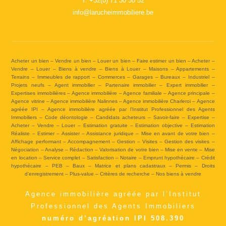
T.
+32(0) 71 30 30 52
info@larucheimmobiliere.be
Acheter un bien – Vendre un bien – Louer un bien – Faire estimer un bien – Acheter –
Vendre – Louer – Biens à vendre – Biens à Louer – Maisons – Appartements –
Terrains – Immeubles de rapport – Commerces – Garages – Bureaux – Industriel –
Projets neufs – Agent immobilier – Partenaire immobilier – Expert immobilier –
Expertises immobilières – Agence immobilière – Agence familiale – Agence principale –
Agence vitrine – Agence immobilière Nalinnes – Agence immobilière Charleroi – Agence
agréée IPI – Agence immobilière agréée par l’Institut Professionnel des Agents
Immobiliers – Code déontologie – Candidats acheteurs – Savoir-faire – Expertise –
Acheter – Vendre – Louer – Estimation gratuite – Estimation objective – Estimation
Réaliste – Estimer – Assister – Assistance juridique – Mise en avant de votre bien –
Affichage performant – Accompagnement – Gestion – Visites – Gestion des visites –
Négociation – Analyse – Rédaction – Valorisation de votre bien – Mise en vente – Mise
en location – Service complet – Satisfaction – Notaire – Emprunt hypothécaire – Crédit
hypothécaire – PEB – Baux – Matrice et plans cadastraux – Permis – Droits
d’enregistrement – Plus-value – Critères de recherche – Nos biens à vendre
Agence immobilière agréée par l’Institut
Professionnel des Agents Immobiliers
numéro d’agréation IPI 508.390