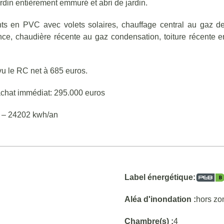
jardin entièrement emmuré et abri de jardin.
ts en PVC avec volets solaires, chauffage central au gaz de 
ce, chaudière récente au gaz condensation, toiture récente en tu
 vu le RC net à 685 euros.
d’achat immédiat: 295.000 euros
 – 24202 kwh/an
Label énergétique:
Aléa d'inondation :
hors zo
Chambre(s) :
4