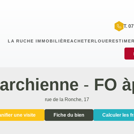
T. 0
LA RUCHE IMMOBILIÈRE
ACHETER
LOUER
ESTIME
archienne
-
FO à
rue de la Ronche, 17
anifier une visite
Fiche du bien
Calculer les fr