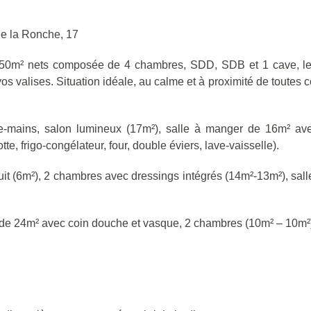
de la Ronche, 17
50m² nets composée de 4 chambres, SDD, SDB et 1 cave, le
r vos valises. Situation idéale, au calme et à proximité de toute
e-mains, salon lumineux (17m²), salle à manger de 16m² avec
e, frigo-congélateur, four, double éviers, lave-vaisselle).
nuit (6m²), 2 chambres avec dressings intégrés (14m²-13m²), sa
n de 24m² avec coin douche et vasque, 2 chambres (10m² – 10m²