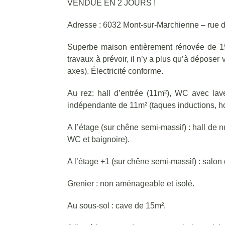
VENDUE EN 2 JOURS !
Adresse : 6032 Mont-sur-Marchienne – rue 
Superbe maison entièrement rénovée de 1
travaux à prévoir, il n’y a plus qu’à dépose
axes). Électricité conforme.
Au rez: hall d’entrée (11m²), WC avec lav
indépendante de 11m² (taques inductions, hott
A l’étage (sur chêne semi-massif) : hall de 
WC et baignoire).
A l’étage +1 (sur chêne semi-massif) : salo
Grenier : non aménageable et isolé.
Au sous-sol : cave de 15m².