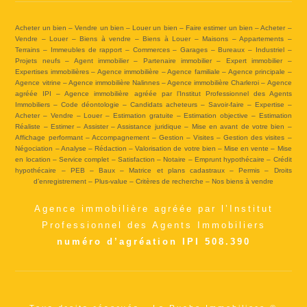
Acheter un bien – Vendre un bien – Louer un bien – Faire estimer un bien – Acheter –
Vendre – Louer – Biens à vendre – Biens à Louer – Maisons – Appartements –
Terrains – Immeubles de rapport – Commerces – Garages – Bureaux – Industriel –
Projets neufs – Agent immobilier – Partenaire immobilier – Expert immobilier –
Expertises immobilières – Agence immobilière – Agence familiale – Agence principale –
Agence vitrine – Agence immobilière Nalinnes – Agence immobilière Charleroi – Agence
agréée IPI – Agence immobilière agréée par l’Institut Professionnel des Agents
Immobiliers – Code déontologie – Candidats acheteurs – Savoir-faire – Expertise –
Acheter – Vendre – Louer – Estimation gratuite – Estimation objective – Estimation
Réaliste – Estimer – Assister – Assistance juridique – Mise en avant de votre bien –
Affichage performant – Accompagnement – Gestion – Visites – Gestion des visites –
Négociation – Analyse – Rédaction – Valorisation de votre bien – Mise en vente – Mise
en location – Service complet – Satisfaction – Notaire – Emprunt hypothécaire – Crédit
hypothécaire – PEB – Baux – Matrice et plans cadastraux – Permis – Droits
d’enregistrement – Plus-value – Critères de recherche – Nos biens à vendre
Agence immobilière agréée par l’Institut
Professionnel des Agents Immobiliers
numéro d’agréation IPI 508.390