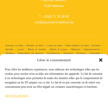
Place du Centre 2,
6120 Nalinnes
T.
+32(0) 71 30 30 52
info@larucheimmobiliere.be
Acheter un bien – Vendre un bien – Louer un bien – Faire estimer un bien – Acheter –
Vendre – Louer – Biens à vendre – Biens à Louer – Maisons – Appartements –
Terrains – Immeubles de rapport – Commerces – Garages – Bureaux – Industriel –
Projets neufs – Agent immobilier – Partenaire immobilier – Expert immobilier –
Gérer le consentement
Expertises immobilières – Agence immobilière – Agence familiale – Agence principale –
Agence vitrine – Agence immobilière Nalinnes – Agence immobilière Charleroi – Agence
agréée IPI – Agence immobilière agréée par l’Institut Professionnel des Agents
Pour offrir les meilleures expériences, nous utilisons des technologies telles que les
Immobiliers – Code déontologie – Candidats acheteurs – Savoir-faire – Expertise –
cookies pour stocker et/ou accéder aux informations des appareils. Le fait de consentir
Acheter – Vendre – Louer – Estimation gratuite – Estimation objective – Estimation
à ces technologies nous permettra de traiter des données telles que le comportement de
Réaliste – Estimer – Assister – Assistance juridique – Mise en avant de votre bien –
navigation ou les ID uniques sur ce site. Le fait de ne pas consentir ou de retirer son
Affichage performant – Accompagnement – Gestion – Visites – Gestion des visites –
consentement peut avoir un effet négatif sur certaines caractéristiques et fonctions.
Négociation – Analyse – Rédaction – Valorisation de votre bien – Mise en vente – Mise
en location – Service complet – Satisfaction – Notaire – Emprunt hypothécaire – Crédit
Gérer les services
hypothécaire – PEB – Baux – Matrice et plans cadastraux – Permis – Droits
d’enregistrement – Plus-value – Critères de recherche – Nos biens à vendre