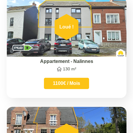
Loué !
Appartement
-
Nalinnes
130 m²
1100€ / Mois