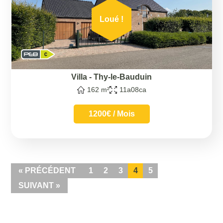
Loué !
Villa
-
Thy-le-Bauduin
162 m²
11a08ca
1200€ / Mois
« PRÉCÉDENT
1
2
3
4
5
SUIVANT »