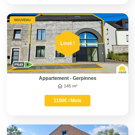
NOUVEAU
Loué !
Appartement
-
Gerpinnes
145 m²
1150€ / Mois