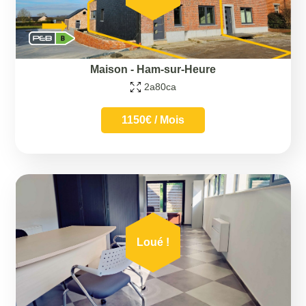
Maison
-
Ham-sur-Heure
2a80ca
1150€ / Mois
Loué !