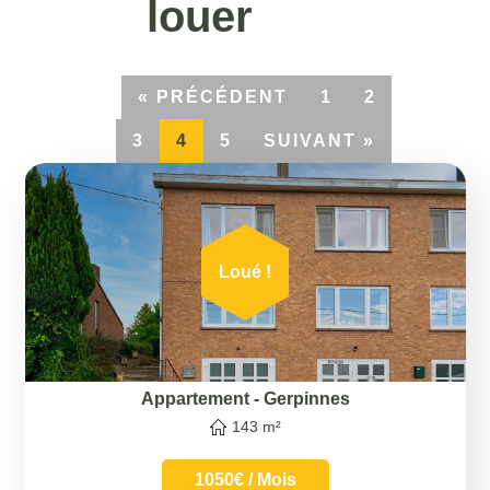
louer
« PRÉCÉDENT
1
2
3
4
5
SUIVANT »
Loué !
Appartement
-
Gerpinnes
143 m²
1050€ / Mois