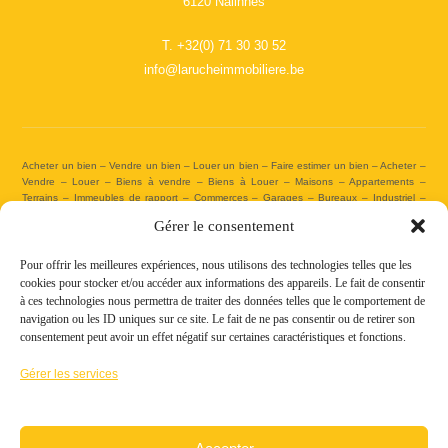
6120 Nalinnes
T.
+32(0) 71 30 30 52
info@larucheimmobiliere.be
Acheter un bien – Vendre un bien – Louer un bien – Faire estimer un bien – Acheter –
Vendre – Louer – Biens à vendre – Biens à Louer – Maisons – Appartements –
Terrains – Immeubles de rapport – Commerces – Garages – Bureaux – Industriel –
Projets neufs – Agent immobilier – Partenaire immobilier – Expert immobilier –
Gérer le consentement
Expertises immobilières – Agence immobilière – Agence familiale – Agence principale –
Agence vitrine – Agence immobilière Nalinnes – Agence immobilière Charleroi – Agence
agréée IPI – Agence immobilière agréée par l’Institut Professionnel des Agents
Pour offrir les meilleures expériences, nous utilisons des technologies telles que les
Immobiliers – Code déontologie – Candidats acheteurs – Savoir-faire – Expertise –
cookies pour stocker et/ou accéder aux informations des appareils. Le fait de consentir
Acheter – Vendre – Louer – Estimation gratuite – Estimation objective – Estimation
à ces technologies nous permettra de traiter des données telles que le comportement de
Réaliste – Estimer – Assister – Assistance juridique – Mise en avant de votre bien –
navigation ou les ID uniques sur ce site. Le fait de ne pas consentir ou de retirer son
Affichage performant – Accompagnement – Gestion – Visites – Gestion des visites –
consentement peut avoir un effet négatif sur certaines caractéristiques et fonctions.
Négociation – Analyse – Rédaction – Valorisation de votre bien – Mise en vente – Mise
en location – Service complet – Satisfaction – Notaire – Emprunt hypothécaire – Crédit
Gérer les services
hypothécaire – PEB – Baux – Matrice et plans cadastraux – Permis – Droits
d’enregistrement – Plus-value – Critères de recherche – Nos biens à vendre
Agence immobilière agréée par l’Institut